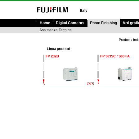
Italy
Home
Digital Cameras
Photo Finishing
Arti graf
Assistenza Tecnica
Prodotti /
Indu
Linea prodotti
FP 232B
FP 363SC / S63 FA